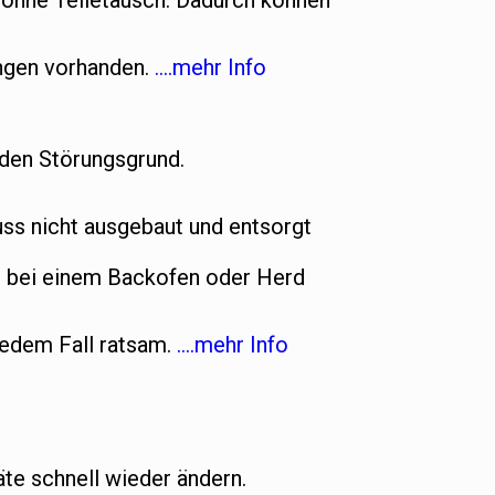
t ohne Teiletausch. Dadurch können
ungen vorhanden.
….mehr Info
 den Störungsgrund.
s nicht ausgebaut und entsorgt
n bei einem Backofen oder Herd
jedem Fall ratsam.
….mehr Info
te schnell wieder ändern.