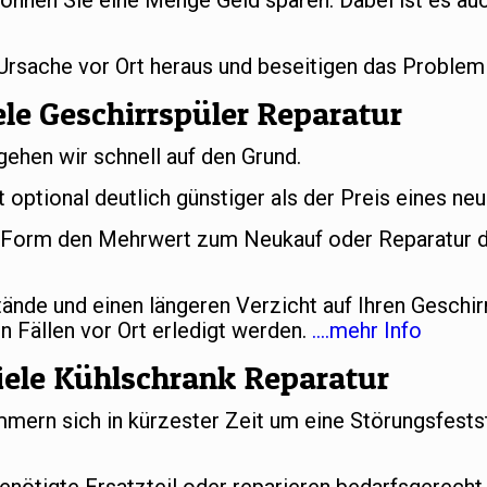
önnen Sie eine Menge Geld sparen. Dabei ist es auc
 Ursache vor Ort heraus und beseitigen das Problem
le Geschirrspüler Reparatur
gehen wir schnell auf den Grund.
t optional deutlich günstiger als der Preis eines ne
er Form den Mehrwert zum Neukauf oder Reparatur d
nde und einen längeren Verzicht auf Ihren Geschir
n Fällen vor Ort erledigt werden.
….mehr Info
ele Kühlschrank Reparatur
ern sich in kürzester Zeit um eine Störungsfestst