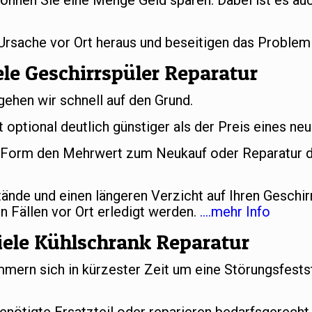
önnen Sie eine Menge Geld sparen. Dabei ist es auc
 Ursache vor Ort heraus und beseitigen das Problem
le Geschirrspüler Reparatur
gehen wir schnell auf den Grund.
t optional deutlich günstiger als der Preis eines ne
er Form den Mehrwert zum Neukauf oder Reparatur d
nde und einen längeren Verzicht auf Ihren Geschir
n Fällen vor Ort erledigt werden.
….mehr Info
ele Kühlschrank Reparatur
ern sich in kürzester Zeit um eine Störungsfestst