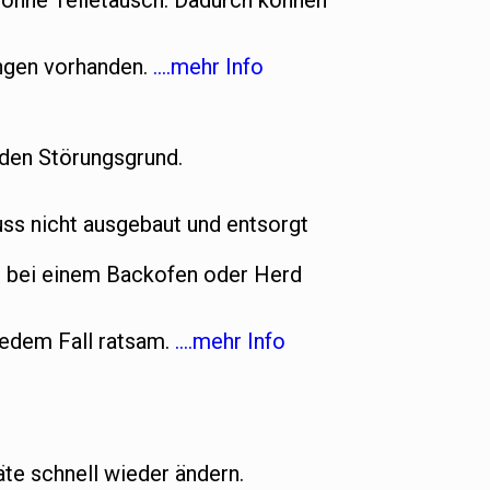
t ohne Teiletausch. Dadurch können
ungen vorhanden.
….mehr Info
 den Störungsgrund.
s nicht ausgebaut und entsorgt
n bei einem Backofen oder Herd
jedem Fall ratsam.
….mehr Info
te schnell wieder ändern.