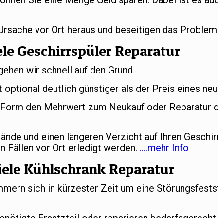
önnen Sie eine Menge Geld sparen. Dabei ist es auc
 Ursache vor Ort heraus und beseitigen das Problem
le Geschirrspüler Reparatur
gehen wir schnell auf den Grund.
t optional deutlich günstiger als der Preis eines ne
er Form den Mehrwert zum Neukauf oder Reparatur d
nde und einen längeren Verzicht auf Ihren Geschir
n Fällen vor Ort erledigt werden.
….mehr Info
ele Kühlschrank Reparatur
ern sich in kürzester Zeit um eine Störungsfestst