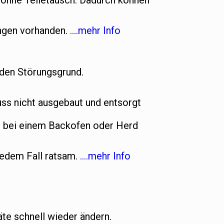
t ohne Teiletausch. Dadurch können
ungen vorhanden.
….mehr Info
 den Störungsgrund.
s nicht ausgebaut und entsorgt
n bei einem Backofen oder Herd
jedem Fall ratsam.
….mehr Info
te schnell wieder ändern.