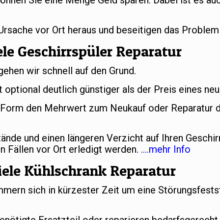
önnen Sie eine Menge Geld sparen. Dabei ist es auc
 Ursache vor Ort heraus und beseitigen das Problem
le Geschirrspüler Reparatur
gehen wir schnell auf den Grund.
t optional deutlich günstiger als der Preis eines ne
er Form den Mehrwert zum Neukauf oder Reparatur d
nde und einen längeren Verzicht auf Ihren Geschir
n Fällen vor Ort erledigt werden.
….mehr Info
ele Kühlschrank Reparatur
ern sich in kürzester Zeit um eine Störungsfestst