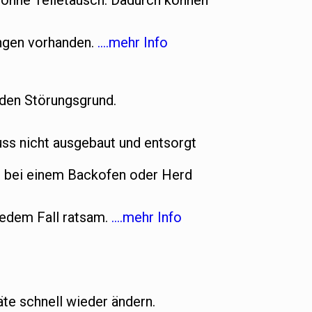
t ohne Teiletausch. Dadurch können
ungen vorhanden.
….mehr Info
 den Störungsgrund.
s nicht ausgebaut und entsorgt
n bei einem Backofen oder Herd
jedem Fall ratsam.
….mehr Info
te schnell wieder ändern.