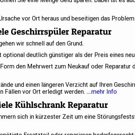
önnen Sie eine Menge Geld sparen. Dabei ist es auc
 Ursache vor Ort heraus und beseitigen das Problem
le Geschirrspüler Reparatur
gehen wir schnell auf den Grund.
t optional deutlich günstiger als der Preis eines ne
er Form den Mehrwert zum Neukauf oder Reparatur d
nde und einen längeren Verzicht auf Ihren Geschir
n Fällen vor Ort erledigt werden.
….mehr Info
ele Kühlschrank Reparatur
ern sich in kürzester Zeit um eine Störungsfestst