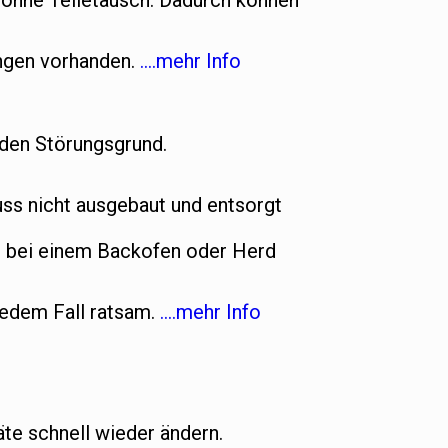
t ohne Teiletausch. Dadurch können
ungen vorhanden.
….mehr Info
 den Störungsgrund.
s nicht ausgebaut und entsorgt
n bei einem Backofen oder Herd
jedem Fall ratsam.
….mehr Info
te schnell wieder ändern.