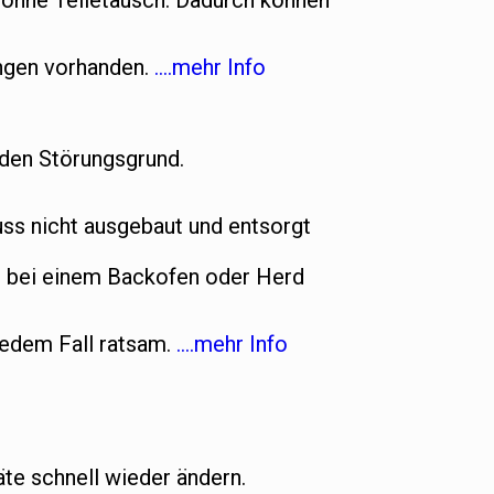
t ohne Teiletausch. Dadurch können
ungen vorhanden.
….mehr Info
 den Störungsgrund.
s nicht ausgebaut und entsorgt
n bei einem Backofen oder Herd
jedem Fall ratsam.
….mehr Info
te schnell wieder ändern.