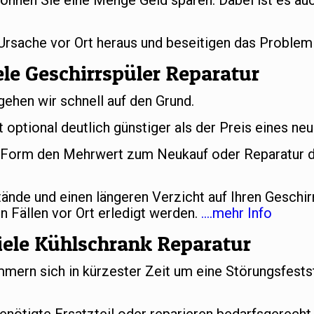
önnen Sie eine Menge Geld sparen. Dabei ist es auc
 Ursache vor Ort heraus und beseitigen das Problem
le Geschirrspüler Reparatur
gehen wir schnell auf den Grund.
t optional deutlich günstiger als der Preis eines ne
er Form den Mehrwert zum Neukauf oder Reparatur d
nde und einen längeren Verzicht auf Ihren Geschir
n Fällen vor Ort erledigt werden.
….mehr Info
ele Kühlschrank Reparatur
ern sich in kürzester Zeit um eine Störungsfestst