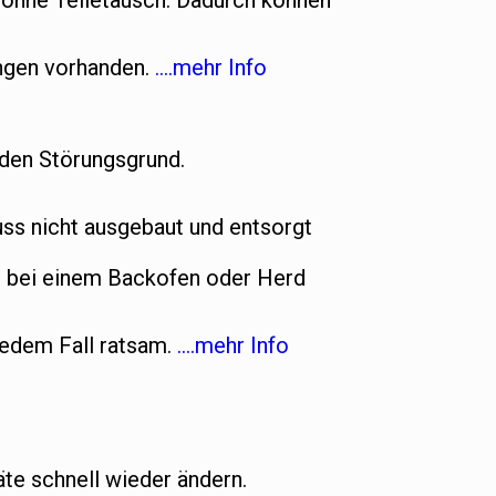
t ohne Teiletausch. Dadurch können
ungen vorhanden.
….mehr Info
 den Störungsgrund.
s nicht ausgebaut und entsorgt
n bei einem Backofen oder Herd
jedem Fall ratsam.
….mehr Info
te schnell wieder ändern.