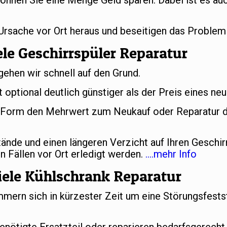
önnen Sie eine Menge Geld sparen. Dabei ist es auc
 Ursache vor Ort heraus und beseitigen das Problem
le Geschirrspüler Reparatur
gehen wir schnell auf den Grund.
t optional deutlich günstiger als der Preis eines ne
er Form den Mehrwert zum Neukauf oder Reparatur d
nde und einen längeren Verzicht auf Ihren Geschir
n Fällen vor Ort erledigt werden.
….mehr Info
ele Kühlschrank Reparatur
ern sich in kürzester Zeit um eine Störungsfestst